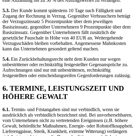
eine Anzahlung bis zu 50 % des Auftragswertes zu verlangen.
5.3.
Der Kunde kommt spätestens 10 Tage nach Fälligkeit und
Zugang der Rechnung in Verzug. Gegenüber Verbrauchern beträgt
der Verzugszinssatz 5 Prozentpunkte über dem jeweiligen
Basiszinssatz, gegenüber Unternehmern 9 Prozentpunkte über dem
Basiszinssatz. Gegenüber Unternehmern fällt zusätzlich die
gesetzliche Pauschale in Höhe von 40 EUR an. Weitergehende
Verzugsschäden bleiben vorbehalten. Angemessene Mahnkosten
kann das Unternehmen gesondert geltend machen.
5.4.
Ein Zurückbehaltungsrecht steht dem Kunden nur wegen
unbestrittener oder rechtskräftig festgestellter Gegenansprüche zu.
Aufrechnungen sind nur mit unbestrittenen, rechtskräftig
festgestellten oder entscheidungsreifen Gegenforderungen zulässig.
6. TERMINE, LEISTUNGSZEIT UND
HÖHERE GEWALT
6.1.
Termin- und Fristangaben sind nur verbindlich, wenn sie
ausdrücklich als verbindlich bezeichnet sind. Bei unvorhersehbaren,
vom Unternehmen nicht zu vertretenden Ereignissen (z.B. höhere
Gewalt, behördliche Maßnahmen, Energie- oder Rohstoffknappheit,
Lieferengpässe, Streik, Krankheit, extreme Witterung) verlängern