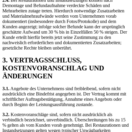
2.4.
Bei Restaurationen und Instandsetzungen können nach
Demontage und Befundaufnahme verdeckte Schäden und
Mehrarbeiten zutage treten. Hierdurch notwendige Zusatzarbeiten
und Materialmehraufwände werden vom Unternehmen vorab
dokumentiert (insbesondere durch Fotos/Protokolle) und dem
Kunden angezeigt; infolge solcher Befunde kann der ursprünglich
geschätzte Aufwand um 30 % bis in Einzelfällen 50 % steigen. Der
Kunde erteilt hierfür bereits jetzt seine Zustimmung zu den
nachweislich erforderlichen und dokumentierten Zusatzarbeiten;
gesetzliche Rechte bleiben unberührt.
3. VERTRAGSSCHLUSS,
KOSTENVORANSCHLAG UND
ÄNDERUNGEN
3.1.
Angebote des Unternehmens sind freibleibend, sofern nicht
ausdrücklich eine Bindefrist angegeben ist. Der Vertrag kommt mit
schriftlicher Auftragsbestätigung, Annahme eines Angebots oder
durch Beginn der Leistungsausführung zustande.
3.2.
Kostenvoranschläge sind, sofern nicht ausdrücklich als
verbindlich bezeichnet, unverbindlich. Überschreitungen bis zu 15
% gelten als vom Kunden vorab genehmigt. Bei Restaurationen und
Instandsetzungen gelten wegen typischer Unwägbarkeiten