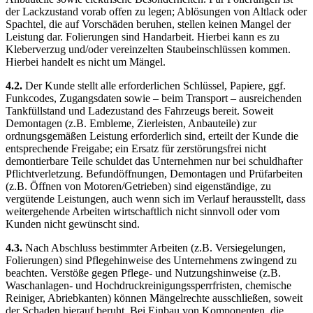
der Lackzustand vorab offen zu legen; Ablösungen von Altlack oder
Spachtel, die auf Vorschäden beruhen, stellen keinen Mangel der
Leistung dar. Folierungen sind Handarbeit. Hierbei kann es zu
Kleberverzug und/oder vereinzelten Staubeinschlüssen kommen.
Hierbei handelt es nicht um Mängel.
4.2.
Der Kunde stellt alle erforderlichen Schlüssel, Papiere, ggf.
Funkcodes, Zugangsdaten sowie – beim Transport – ausreichenden
Tankfüllstand und Ladezustand des Fahrzeugs bereit. Soweit
Demontagen (z.B. Embleme, Zierleisten, Anbauteile) zur
ordnungsgemäßen Leistung erforderlich sind, erteilt der Kunde die
entsprechende Freigabe; ein Ersatz für zerstörungsfrei nicht
demontierbare Teile schuldet das Unternehmen nur bei schuldhafter
Pflichtverletzung. Befundöffnungen, Demontagen und Prüfarbeiten
(z.B. Öffnen von Motoren/Getrieben) sind eigenständige, zu
vergütende Leistungen, auch wenn sich im Verlauf herausstellt, dass
weitergehende Arbeiten wirtschaftlich nicht sinnvoll oder vom
Kunden nicht gewünscht sind.
4.3.
Nach Abschluss bestimmter Arbeiten (z.B. Versiegelungen,
Folierungen) sind Pflegehinweise des Unternehmens zwingend zu
beachten. Verstöße gegen Pflege- und Nutzungshinweise (z.B.
Waschanlagen- und Hochdruckreinigungssperrfristen, chemische
Reiniger, Abriebkanten) können Mängelrechte ausschließen, soweit
der Schaden hierauf beruht. Bei Einbau von Komponenten, die